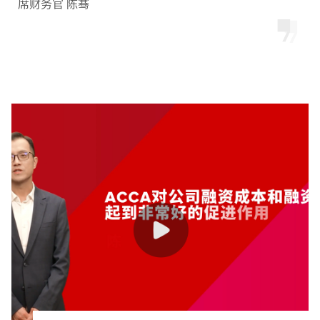
席财务官 陈骞