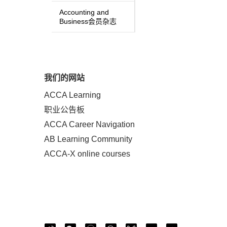
Accounting and
Business会员杂志
我们的网站
ACCA Learning
职业公告板
ACCA Career Navigation
AB Learning Community
ACCA-X online courses