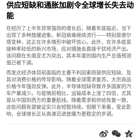
供应短缺和通胀加剧令全球增长失去动
能
在经历了上半年异常强劲的增长后，随着年底临近，当下
出现了多种放缓迹象。新冠病毒继续流行——特别是德尔
塔变种，这正在许多情形中破坏信心。此外，在许多疫苗
接种率较低的新兴市场，应对措施会直接干扰经济产出。
该问题在东南亚尤为突出，其本年度的国内生产总值预测
值已被下调。
而发达经济体目前面临的主要不利因素则是供应短缺、及
其对消费价格的传导影响。随着全球需求复苏，大宗商品
价格今年强劲反弹。此外，半导体短缺导致许多国家的汽
车产量减少。与疫情前相比，运输成本上涨了四倍，尤其
是从中国到西方的重要航线。随着需求和供给恢复一致，
这些问题有望被证实只会短暂持续。但眼下来看，受此影
响，全球增长正从高速迈进放缓为更稳定的步调。