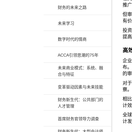
推广
财务的未来之路
但审
有价
未来学习
投资
提高
数字时代的情商
高
ACCA引领思潮的75年
企业
布。
未来商业模式：系统、融
的审
合与特征
对于
变革驱动因素与未来技能
察。
相比
财务新生代：公共部门的
计效
人才管理
全球
首席财务官领导力调查
计发
财务新生代：大型会计师