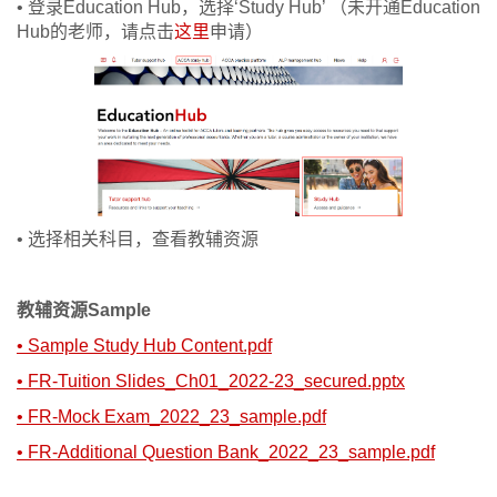
• 登录Education Hub，选择‘Study Hub’ （未开通Education
Hub的老师，请点击
这里
申请）
• 选择相关科目，查看教辅资源
教辅资源Sample
• Sample Study Hub Content.pdf
•
FR-Tuition Slides_Ch01_2022-23_secured.pptx
•
FR-Mock Exam_2022_23_sample.pdf
•
FR-Additional Question Bank_2022_23_sample.pdf