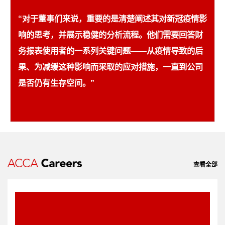
“
对于董事们来说，重要的是清楚阐述其对新冠疫情影
响的思考，并展示稳健的分析流程。他们需要回答财
务报表使用者的一系列关键问题——从疫情导致的后
果、为减缓这种影响而采取的应对措施，一直到公司
是否仍有生存空间。
”
查看全部