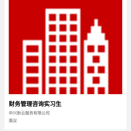
财务管理咨询实习生
中兴新云服务有限公司
面议