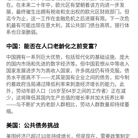
在。在未来二十年中，欧元区有望朝着该方向进一步发
展，最终催生出拥有税收和支出权的欧元区财政部门。但
迄今为止，这一工作在金融危机之后进展有限。下一次危
机最有可能出现在意大利，其公共部门债台高筑，银行体
系也日渐脆弱。
中国：能否在人口老龄化之前变富？
中国拥有一系列巨大优势，包括现代化的基础设施、庞大
的国内市场和先进的数字经济等。但中国若想从中等收入
国家发展进步为为高收入国家，许多挑战仍有待克服。债
务水平居高不下——尤其是国有企业之间的债务，如今制
约着政府当局通过降低利率来刺激经济增长的能力。此
外，劳动年龄人口（16岁至64岁之间的工作者）正在减
少，这将降低其国内生产总值的增长率并加大抚养比率
——与不断扩大的老龄人群相比，劳动人群数量却持续萎
缩。
美国：公共债务挑战
美国经济已超过10年持续增长，但是现在，需要政策制定