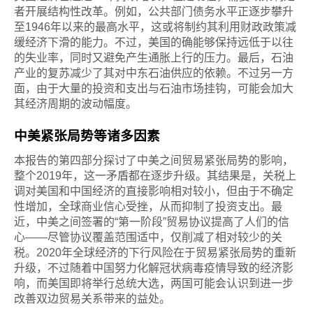
者开展结构性改革。例如，公共部门债务水平正逐步攀升
至1946年以来的最高水平，这或将制约其利用财政政策减
缓经济下滑的能力。不过，美国的确能够保持远低于以往
的失业率，同时又避免产生通胀上行的压力。最后，石油
产业的复苏减少了其对中东石油供应的依赖。不过另一方
面，由于大量的投资和支出与石油市场挂钩，可能会加大
其经济周期的波动幅度。
中美紧张局势等诸多因素
本报告的第四部分探讨了中美之间贸易紧张局势的影响，
整个2019年，这一矛盾都在逐步升级。其结果是，关税上
调对美国和中国经济的直接影响相对较小，但由于不确定
性增加，全球商业信心受挫，从而抑制了投资支出。最
近，中美之间签署的“第一阶段”贸易协议提高了人们的信
心——尽管协议覆盖范围适中，仅削减了相对较少的关
税。2020年全球经济的下行风险在于贸易紧张局势的重新
升级，不过随着中国努力化解冠状病毒疫情导致的经济影
响，而美国即将举行总统大选，两国可能会认识到进一步
改善双边贸易关系带来的益处。