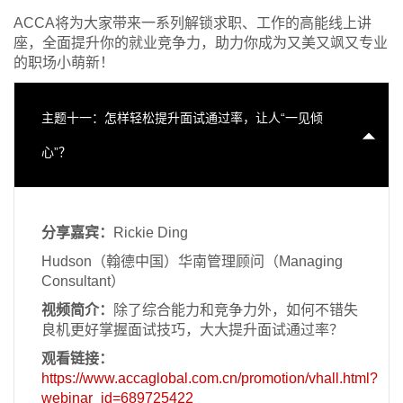
ACCA将为大家带来一系列解锁求职、工作的高能线上讲
座，全面提升你的就业竞争力，助力你成为又美又飒又专业
的职场小萌新！
主题十一：怎样轻松提升面试通过率，让人“一见倾
心”？
分享嘉宾：
Rickie Ding
Hudson（翰德中国）华南管理顾问（Managing
Consultant）
视频简介：
除了综合能力和竞争力外，如何不错失
良机更好掌握面试技巧，大大提升面试通过率？
观看链接：
https://www.accaglobal.com.cn/promotion/vhall.html?
webinar_id=689725422