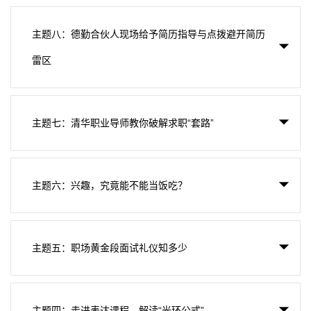
主题八：德勤合伙人现场给予简历指导与点拨避开简历
雷区
主题七：清华职业导师教你破解求职“套路”
主题六：兴趣，究竟能不能当饭吃？
主题五：职场黄金段面试礼仪知多少
主题四：走进表达课程，解读“光环公式”