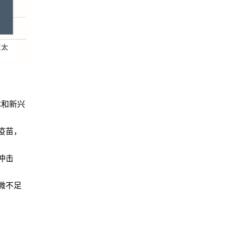
体和新兴
疫苗，
冲击
微不足