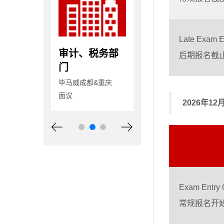
Late Exam E
助理
审计、税务部
审计、税务部
后期报名截
门
门
计师事务所(特
合伙)深圳分所
毕马威成都&重庆
毕马威成都&重庆
月
面议
面议
2026年1
Exam Entry 
常规报名开