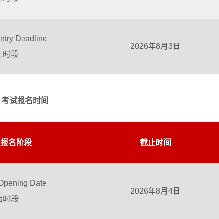
ntry Deadline
2026年8月3日
审计助理
止时段
致同会计师事务所(特
殊普通合伙)深圳分所
0-1万/月
2月考试报名时间
报名阶段
截止时间
Opening Date
2026年8月4日
始时段