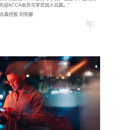
欢迎ACCA会员与学员加入北森。”
 北森控股 刘宪娜