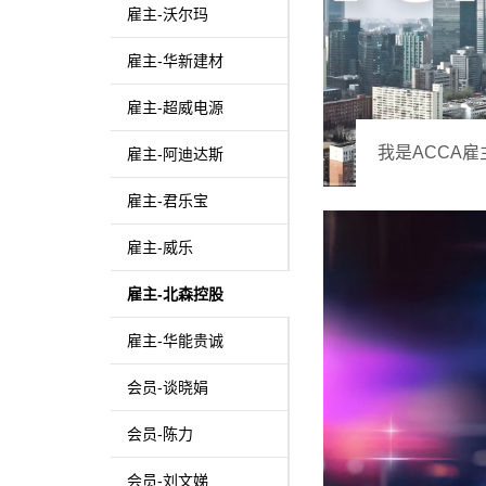
雇主-沃尔玛
雇主-华新建材
雇主-超威电源
我是ACCA
雇主-阿迪达斯
雇主-君乐宝
雇主-威乐
雇主-北森控股
雇主-华能贵诚
会员-谈晓娟
会员-陈力
会员-刘文娣