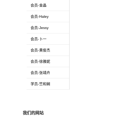
会员-金晶
会员-Haley
会员-Jessy
会员-卜一
会员-黄俊杰
会员-徐雅妮
会员-张靖卉
学员-竺和娴
我们的网站