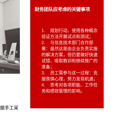
财务团队应考虑的关键事项
1.
规划行动，使用各种概念
验证方法开展试点和测试；
2.
与信息技术部门合作部
署：虽然这是由企业负责实施
的解决方案，但仍要做好快速
试错、吸取教训和继续推广的
准备；
3.
员工需参与这一过程：克
服畏惧心理，努力发现机遇；
4.
思考对各项职能、工作任
务和绩效管理的影响。
据手工采