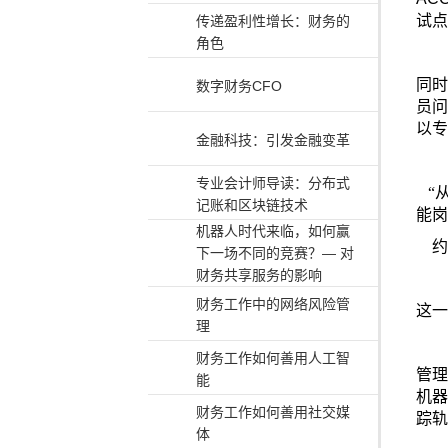
试点
传递盈利性增长：财务的
角色
同时
数字财务CFO
员问
以专
金融科技：引发金融变革
专业会计师导读：分布式
“从
记账和区块链技术
能岗
机器人时代来临，如何赢
约翰
下一场不同的竞赛？— 对
财务共享服务的影响
财务工作中的网络风险管
这一
理
财务工作如何善用人工智
管理
能
机器
财务工作如何善用社交媒
踪轨
体