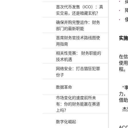
·
首次代币发售（ICO）：真
·
实交易，还是暗藏玄机？
·
确保并购完整运作：财务
部门的最新职能
首席财务官技术路线图使
实施
用指南
相关性竞赛： 财务职能的
在信
技术机遇
使用
网络安全：打击猖狂犯罪
程。
份子
数据革命
“事
力，
市场变化的速度前所未
借助
有：你的财务能赢在赛道
杰里
上吗？
数字化崛起
AC