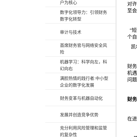
户为核心
对许
至会
数字化领导力：引领财务
数字化转型
“短
审计与技术
个自
首席财务官与网络安全风
凯尔
险
机器学习：科学向左，科
财务
幻向右
机遇
满腔热情的践行者:中小型
问题
企业的数字化发展
财务变革与机器自动化
财务
发展并创造竞争优势
在进
充分利用风险管理和监管
的复杂性