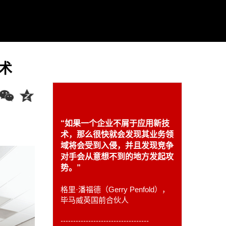
术
“
如果一个企业不屑于应用新技
术，那么很快就会发现其业务领
域将会受到入侵，并且发现竞争
对手会从意想不到的地方发起攻
势。
”
格里·潘福德（Gerry Penfold），
毕马威英国前合伙人
-----------------------------------