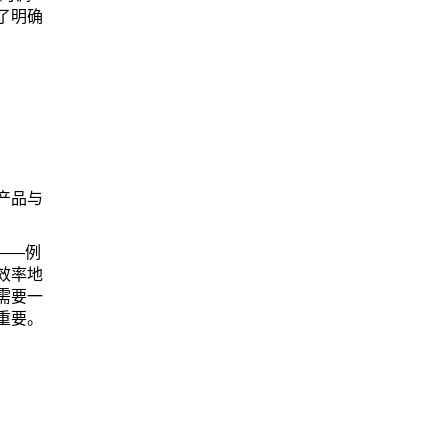
了明确
产品与
——例
效率地
需要一
重要。