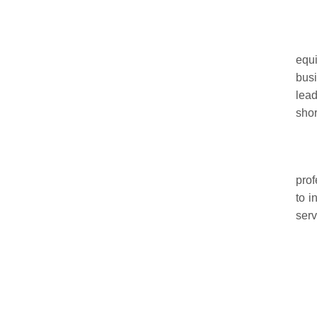
equi
busi
lead
shor
prof
to i
serv