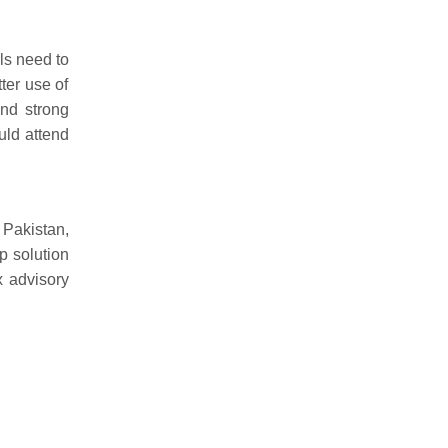
ls need to
ter use of
and strong
uld attend
akistan,
p solution
x advisory