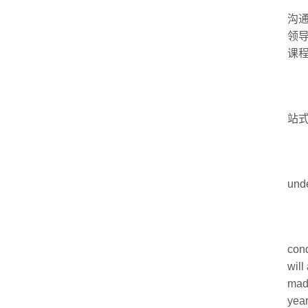
沟
领
课
站
unde
cond
will
made
year