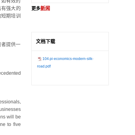
，如有效的
具有强大的
更多
新闻
的短期培训
文档下载
资者提供一
104.pi-economics-modern-silk-
road.pdf
ecedented
essionals,
businesses
ns will be
ne to five