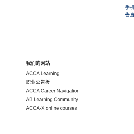
手
告
我们的网站
ACCA Learning
职业公告板
ACCA Career Navigation
AB Learning Community
ACCA-X online courses