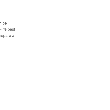
n be
life best
prepare a