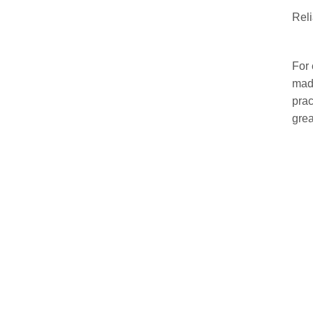
Reli
For 
made
prac
grea