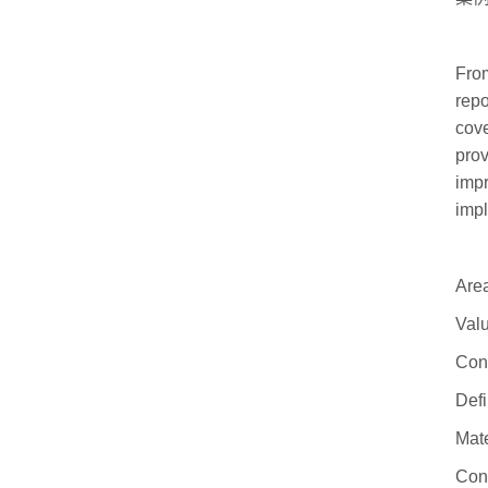
From
repo
cove
prov
impr
impl
Area
Valu
Conn
Def
Mate
Con