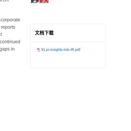
更多
新闻
1corporate
 reports
文档下载
t
 continued
 gaps in
91.pi-insights-into-IR.pdf