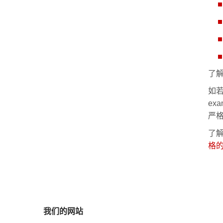
了
如
ex
严
了解
格
我们的网站