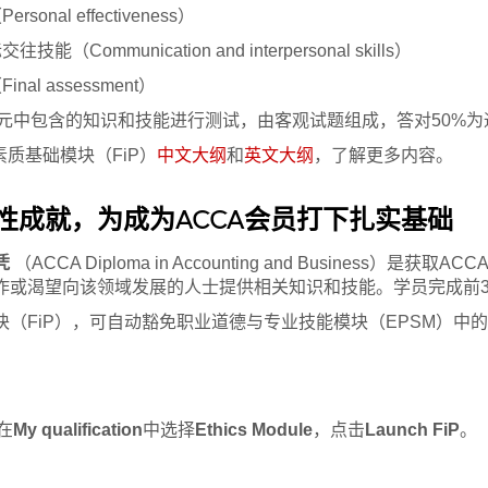
nal effectiveness）
Communication and interpersonal skills）
al assessment）
3单元中包含的知识和技能进行测试，由客观试题组成，答对50%
素质基础模块（FiP）
中文大纲
和
英文大纲
，了解更多内容。
性成就，为成为ACCA会员打下扎实基础
凭
（ACCA Diploma in Accounting and Busine
作或渴望向该领域发展的人士提供相关知识和技能。学员完成前3
（FiP），可自动豁免职业道德与专业技能模块（EPSM）中的第1
在
My qualification
中选择
Ethics Module
，点击
Launch FiP
。