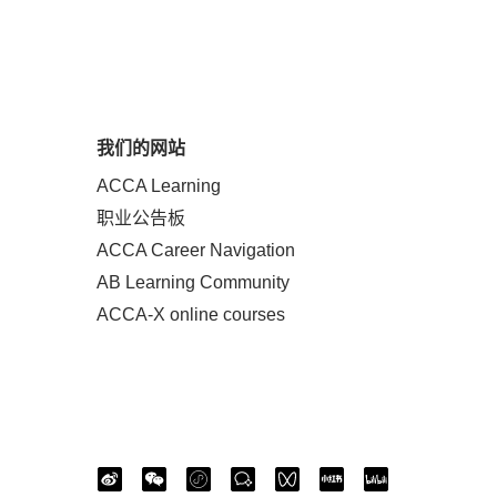
我们的网站
ACCA Learning
职业公告板
ACCA Career Navigation
AB Learning Community
ACCA-X online courses