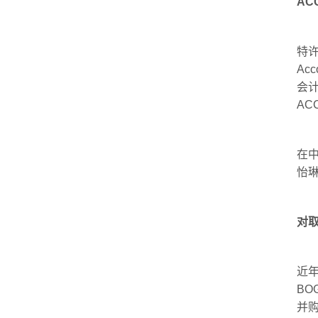
AC
特许公
Ac
会
AC
在
怡
对取
近
B
并购