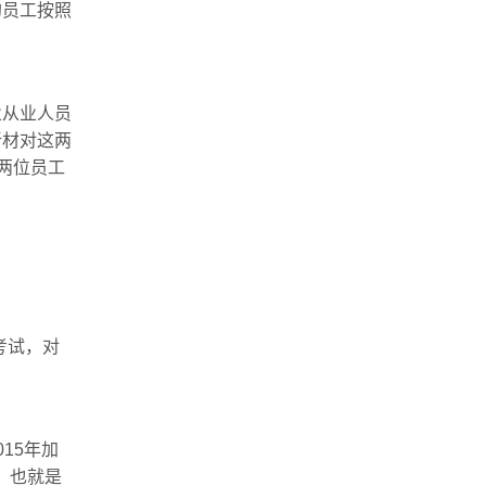
的员工按照
业从业人员
新材对这两
两位员工
考试，对
15年加
，也就是