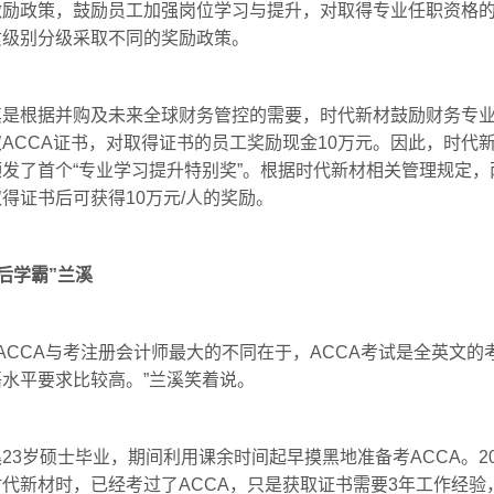
激励政策，鼓励员工加强岗位学习与提升，对取得专业任职资格
质级别分级采取不同的奖励政策。
其是根据并购及未来全球财务管控的需要，时代新材鼓励财务专
ACCA证书，对取得证书的员工奖励现金10万元。因此，时代
颁发了首个“专业学习提升特别奖”。根据时代新材相关管理规定，
得证书后可获得10万元/人的奖励。
0后学霸”兰溪
ACCA与考注册会计师最大的不同在于，ACCA考试是全英文的
语水平要求比较高。”兰溪笑着说。
23岁硕士毕业，期间利用课余时间起早摸黑地准备考ACCA。20
时代新材时，已经考过了ACCA，只是获取证书需要3年工作经验