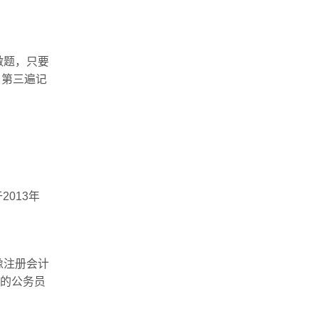
做题，只要
，第三遍记
013年
像注册会计
知的公务员