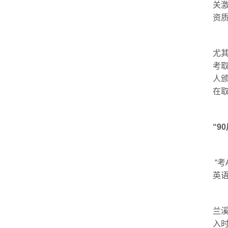
关
资
尤
考取
人
在取
“9
“考
英
兰溪
入