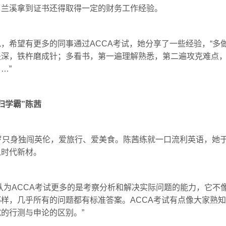
，兰溪拿到证书还得取得一定的财务工作经验。
，希望有更多的同事通过ACCA考试，她分享了一些经验，“多
夫深，铁杵磨成针；多看书，第一遍理解熟悉，第二遍攻克难点
…”
归学霸”陈茜
岁只身独闯英伦，爱旅行、爱美食。陈茜练就一口流利英语，她于2
入时代新材。
认为ACCA考试更多的是考察分析和解决实际问题的能力，它不
那样，几乎所有的问题都有标准答案。ACCA考试有点像大家熟
的行测与申论的区别。”