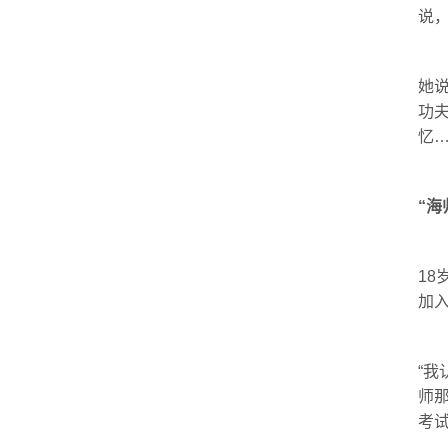
说
她说
功
忆…
“海
18
加
“我
师
考试