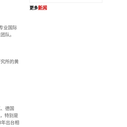
更多
新闻
的专业国际
业团队。
研究所的黄
。
克、德国
下，特别是
3年出台相