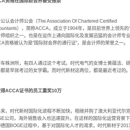
CA资格在国际财会界备受推崇
认会计师公会（The Association Of Chartered Certified
countants），简称ACCA，成立于1904年，是目前世界上领先
计师组织之一，也是在运作上通向国际化及发展迅猛的会计师专
CA资格被认为是“国际财会界的通行证”，是会计师的荣誉之一。
中车株洲所，有四人通过这个考试。时代电气的女博士黄蕴洁、
琳都是早就考过的女学霸。而时代新材这两位，都是最近考过的
得ACCA证书的员工重奖10万
年来，时代新材国际化进程不断加快，相继并购了澳大利亚代尔
OGE公司，海外销售收入也迅速提升。在这样的国际化运营背景
德国BOGE过程中，基于对国际化人才的渴求，时代新材于201