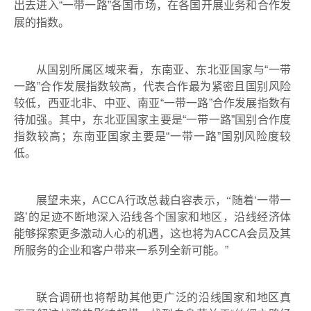
出去进入
“
一带一路
”
各国市场，在各国开展业
务和合作发
展的指数。
从国别所属区域来看，东南亚、东北亚国家与
“
一带
一路
”
合作发展指数较高，代表合作最为紧密且国别风险
较低，西亚北非、中亚、南亚
“
一带一路
”
合作发展指数有
待加强。其中，东北亚国家主要是
“
一带一路
”
国别合作度
指数较高；东南亚国家主要是
“
一带一路
”
国别风险度较
低。
展望未来，
ACCA
行政总裁白容表示，“随着
‘
一带一
路
’
的足迹不断地深入沿线各个国家和地区，沿线经济体
能够探索更多激动人心的机遇，这也将为
ACCA
会员及其
所服务的企业和客户带来一系列全新可能。
”
联合调研也将帮助其他更广泛的沿线国家和地区真