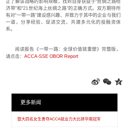
正了解该战略的影响规模，找到自身获益于
“
丝绸之路经
济带
”
和
“21
世纪海上丝绸之路
”
的正确方式。双方期待所
有对
“
一带一路
”
建设感兴趣、并致力于其中的企业与我们
一道，分享经验、促进交流、共建多元化的投融资体
系。
阅读
报告《一带一路：全球价值链重塑》完整版，
请点击：
ACCA-SSE OBOR Report
更多新闻
暨大四名女生勇夺ACCA就业力大比拼华南冠军