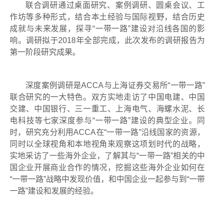
联合调研通过桌面研究、案例调研、圆桌会议、工
作坊等多种形式，结合本土经验与国际视野，结合历史
成就与未来发展，探寻
“
一带一路
”
建设对沿线各国的影
响。调研拟于
2018
年全部完成，此次发布的调研报告为
第一阶段研究成果。
深度案例调研是
ACCA
与上海证券交易所
“
一带一路
”
联合研究的一大特色。双方实地走访了中国电建、中国
交建、中国银行、三一重工、上海电气、海螺水泥、长
电科技等七家深度参与
“
一带一路
”
建设的典型企业。同
时，研究充分利用
ACCA
在
“
一带一路
”
沿线国家的资源，
同时以全球视角和本地视角来观察这项划时代的战略，
实地采访了一些海外企业，了解其与
“
一带一路
”
相关的中
国企业开展商业合作的情况，挖掘这些海外企业如何在
“
一带一路
”
战略中发现价值，和中国企业一起参与到
“
一带
一路
”
建设和发展的经验。