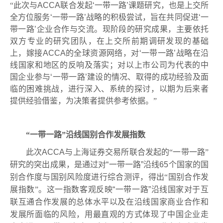
“此次与
ACCA
联合发起
‘
一带一路
’
课题研究，也是上交所
全方位服务
‘
一带一路
’
战略的积极尝试，旨在共同促进
‘
一
带一路
’
企业合作与交流。现阶段的研究成果，主要依托
双方专业的研究团队，在上交所前期调研发现的基础
上，嫁接
ACCA
的全球资源网络，对
‘
一带一路
’
战略在沿
线国家和地区的反响及落实；对以上市公司为代表的中
国企业参与
‘
一带一路
’
建设的情况、取得的成功经验及面
临的困难挑战，进行深入、系统的探讨，以期为后来者
提供经验借鉴，为决策者提供参考依据。”
“一带一路”沿线
国别合作发展指数
此次
ACCA
与上海证券交易所联合发起的
“一带一路”
研究的突出成果，是通过
对
“
一带一路
”
沿线
65
个国家的国
别合作度与国别风险度进行综合测评，得出
“国别合作发
展指数”。这一指数
客观反映
“
一带一路
”
沿线国家对于互
联互通合作发展的总体水平以及在沿线国家商业合作和
发展所面临的风险，
用最直观的方式体现了中国企业走