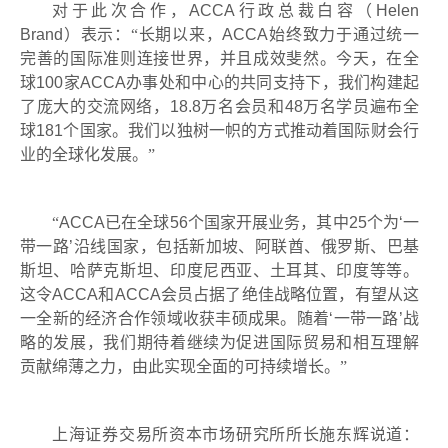
对于此次合作，
ACCA
行政总裁白容（
Helen
Brand
）表示：“长期以来，
ACCA
始终致力于通过统一
完善的国际准则连接世界，并且成效斐然。今天，在全
球
100
家
ACCA
办事处和中心的共同支持下，我们构建起
了庞大的交流网络，
18.8
万名会员和
48
万名学员遍布全
球
181
个国家。我们以独树一帜的方式推动着国际财会行
业的全球化发展。”
“
ACCA
已在全球
56
个国家开展业务，其中
25
个为
‘
一
带一路
’
沿线国家，包括新加坡、阿联酋、俄罗斯、巴基
斯坦、哈萨克斯坦、印度尼西亚、土耳其、印度等等。
这令
ACCA
和
ACCA
会员占据了绝佳战略位置，有望从这
一全新的经济合作领域收获丰硕成果。随着
‘
一带一路
’
战
略的发展，我们期待着继续为促进国际贸易和相互理解
贡献绵薄之力，由此实现全面的可持续增长。”
上海证券交易所资本市场研究所所长施东辉说道：