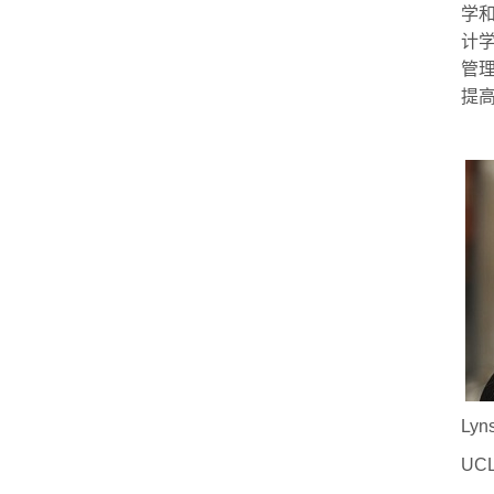
学
计
管
提
Lyn
UC