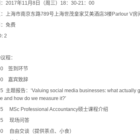
间：
2017
年
11
月
8
日（周三）
18
：
30-21
：
00
点：上海市南京东路
789
号上海世茂皇家艾美酒店
3
楼
Parlour V
房
用：免费
: 2
动议程：
:30
签到环节
:00
嘉宾致辞
15
主题报告：
‘Valuing social media businesses: what actually 
e and how do we measure it?’
45 MSc Professional Accountancy
硕士课程介绍
:15
现场问答
:30
自由交谈（提供茶点、小食）