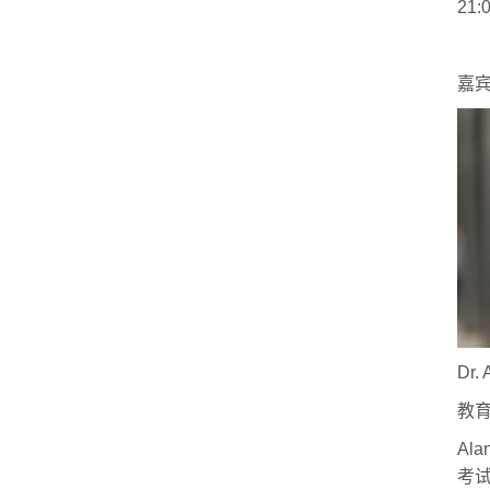
21
嘉
Dr. 
教
Ala
考