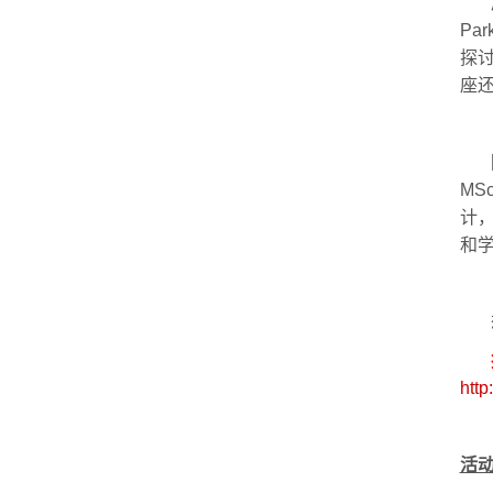
Par
探
座
MSc
计
和
http
活