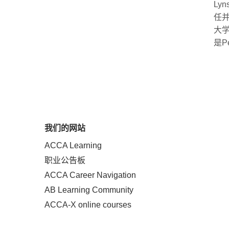
Lyn
任
大
是
P
我们的网站
ACCA Learning
职业公告板
ACCA Career Navigation
AB Learning Community
ACCA-X online courses