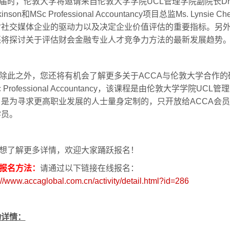
届时，伦敦大学将邀请来自伦敦大学学院
UCL
管理学院副院长
Dr
kinson
和
MSc Professional Accountancy
项目总监
Ms. Lynsie Ch
讨社交媒体企业的驱动力以及决定企业价值评估的重要指标。另
还将探讨关于评估财会金融专业人才竞争力方法的最新发展趋势
除此之外，您还将有机会了解更多关于
ACCA
与伦敦大学合作的
 Professional Accountancy
，该课程是由伦敦大学学院
UCL
管理
，是为寻求更高职业发展的人士量身定制的，只开放给
ACCA
会员
学员。
想了解更多详情，欢迎大家踊跃报名！
报名方法：
请通过以下链接在线报名：
://www.accaglobal.com.cn/activity/detail.html?id=286
动详情：