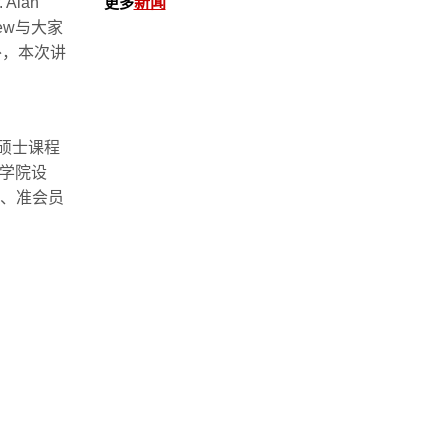
. Alan
更多
新闻
ew
与大家
外，本次讲
。
硕士课程
学院设
、准会员