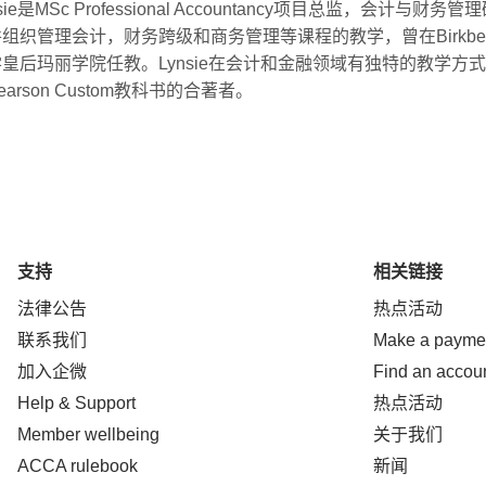
sie
是
MSc Professional Accountancy
项目总监
，会计与财务管理
并组织管理会计，财务跨级和商务管理等课程的教学，曾在
Birkbe
学皇后玛丽学院任教。
Lynsie
在会计和金融领域有独特的教学方式
earson Custom
教科书的合著者。
支持
相关链接
法律公告
热点活动
联系我们
Make a payme
加入企微
Find an accou
Help & Support
热点活动
Member wellbeing
关于我们
ACCA rulebook
新闻