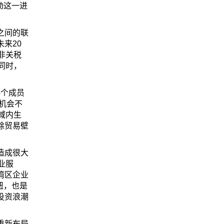
动这一进
之间的联
来20
非关税
同时，
5个成员
机会不
域内生
除贸易壁
造成很大
业服
湾区企业
纽，也是
投资浪潮
重新布局