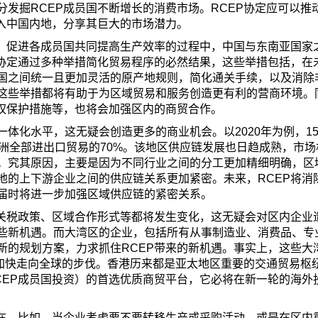
发掘RCEP成员国不断增长的消费市场。RCEP协定应可以推
进入中国内地，分享其巨大的市场潜力。
系，促进各成员国共同提高生产效率的过程中，中国与东南亚国家
协定通过多种举措简化贸易程序的必然结果，这些举措包括，在未
国之间统一且更加灵活的原产地规则，简化通关手续，以及消除
这些举措都将有助于为区域贸易和服务创造更有利的营商环境。
产权保护措施等，也将会加强区内的商贸合作。
一体化水平，这无疑会创造更多的商业机会。以2020年为例，1
洲全部进出口贸易的70%。该地区供应链发展也日趋成熟，市场
。究其原因，主要是因为不同行业之间的分工更加精细明确，区
地的上下游企业之间的供应链关系更加紧密。未来，RCEP将消
届时将进一步加强区域供应链的紧密关系。
、关税政策、区域合作形式等都将发生变化，这无疑会对区内企业
些新机遇。而大湾区的企业，包括所有从事制造业、消费品、专
新的规划方案，力求抓住RCEP带来的新机遇。事实上，这些大
P加快走向全球的步伐。香港历来都是亚太地区重要的交通贸易枢
CEP成员国投资）的首选优质商贸平台，它必将在新一轮的海外
存在。比如，当企业考虑要不要转移生产或采购活动，或是在区内