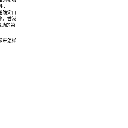
外，
楚确定自
来，香港
帮助的第
带来怎样