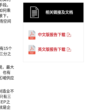
手段。
如何乘
相关链接及文档
景下，
场空间
中文版报告下载
有15个
英文版报告下载
三分之
税，最大
，也有
区域供应
制造业不
只有三
EP之
就是企