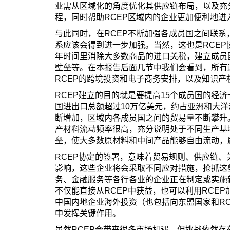
业需从区域化的角度优化其供应链布局，以及充分
程，同时帮助RCEP区域内的企业更加便利地
与此同时，在RCEP不断加强各成员国之间联
系应该会得到进一步加强。当然，这也是RCEP
年时间里消除大多数商品的进口关税，建立成员
壁垒等。在本报告后面几节中我们会看到，所有
RCEP的跨境投资和电子商务安排，以及知识
RCEP建立的目的就是要提高15个成员国的经济
国进出口总额超过10万亿美元，约占亚洲和大洋
断增加，区域内各成员国之间的贸易量不断攀升
产材料流动频率很高，充分说明处于不同生产基
垒，使大多数原材料和中间产品能够自由流动，
RCEP协定的签署，意味着贸易规则、供应链
影响，这些企业将会采取不同应对措施，抢抓这
务、金融服务等各行各业的企业正在制定或实施
不仅能直接从RCEP中获益，也可以利用RCE
中国内地企业海外投资（也包括向东盟国家和R
中发挥关键作用。
虽然RCEP会带来很多市场机遇，但挑战依然