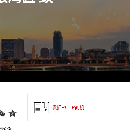
发掘RCEP商机
切实利