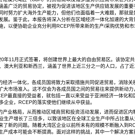
署涵盖广泛的贸易协定，被视为促进该地区生产供应链发展的重要
同时努力扩大海外生产能力，但他们也面临着一大难题，那就是
发展。鉴于此，本报告将深入分析在区域经济一体化加速的大背
，以便协助企业充分利用RCEP所带来新的生产/采购优势和市
20年11月正式签署，将创建世界上最大的自由贸易区。该协定共
本、澳大利亚和新西兰，涵盖了世界上近三分之一的人口，占了近
间的经济一体化，各成员国将致力采取措施共同促进贸易，消除关
扩大市场准入。这不仅会为各成员国之间的贸易往来提供新动力
CEP最直接的受益者，就包括一直以来受益于亚洲经济一体化和
多企业，RCEP的落实使他们继续从中获益。
区的产业格局，从而推动区域商贸和投资活动发展，进而促进区内
工业生产增长了三倍多，以致该地区在全球工业生产中所占比重从
来了新的问题。随着大湾区企业以前所未有的规模不断融入到RC
生产成本可能会不断提高。面对这样的挑战，其中一个解决方案