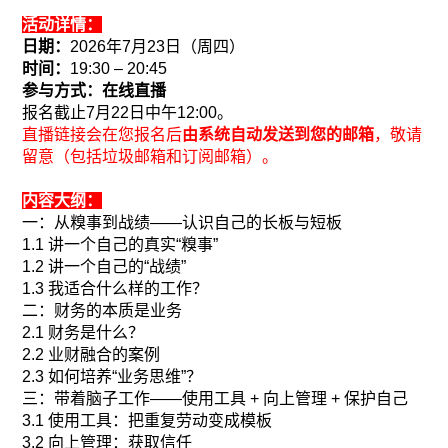
活动详情：
日期：
2026
年
7
月
23
日（周四）
时间：
19:30 – 20:45
参与方式：在线直播
报名截止7月22日中午12:00
。
直播链接会在您报名后
由系统自动发送到您的邮箱
，敬请
留意（包括垃圾邮箱和订阅邮箱）。
内容大纲：
一：从糗事到战绩——认识自己的长板与短板
1.1
讲一个自己的真实“糗事”
1.2
讲一个自己的“战绩”
1.3
我适合什么样的工作？
二：财务的本质是业务
2.1
财务是什么？
2.2
业财融合的案例
2.3
如何培养“业务思维”？
三：带着脑子工作——使用工具
+
向上管理
+
保护自己
3.1
使用工具：把重复劳动变成模板
3.2
向上管理：获取信任