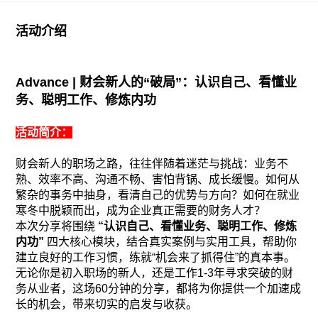
活动介绍
Advance |
财会新人的
“
破局
”
：认识自己、看懂业
务、聪明工作、修炼内功
活动简介：
财会新人的职场之路，往往伴随着迷茫与挑战：业务不
熟、效率不高、沟通不畅、害怕背锅、成长缓慢。如何从
繁杂的事务中抽身，看清自己的优势与方向？如何在就业
寒冬中脱颖而出，成为企业真正需要的财务人才？
本次分享将围绕
“
认识自己、看懂业务、聪明工作、修炼
内功
”
四大核心模块，结合真实案例与实用工具，帮助你
建立良好的工作习惯，练就
“
机会来了抓得住
”
的真本事。
无论你是初入职场的新人，还是工作
1-3
年寻求突破的财
务从业者，这场
60
分钟的分享，都将为你提供一个加速成
长的机会，带来切实的启发与收获。