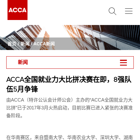
首页
新闻
ACCA新闻
新闻
ACCA全国就业力大比拼决赛在即，8强队
伍5月争锋
由ACCA（特许公认会计师公会）主办的“ACCA全国就业力大
比拼”已于2017年3月火热启动，目前比赛已进入紧张的决赛准
备阶段。
在华南赛区，来自暨南大学、华南农业大学、深圳大学、湖南