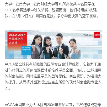
大学、云南大学、云南财经大学等10所高校共32名同学在
1180名参赛选手中过关斩将、脱颖而出，他们将组成8支强
队，在5月12日在广州同台竞技，争夺华南决赛的冠军宝座。
ACCA
是全球具有前瞻性的国际专业会计师组织，它着力于通
过与时俱进的开创性课程体系培养学员全面、核心、全球通用
的财会技能，同时注重学员的战略思维、商业意识、沟通能力
的提升，从而将其塑造成企业雇主所需的现代财会金融专业人
才。
ACCA
全国就业力大比拼自2004年开始以来，已经连续成功举