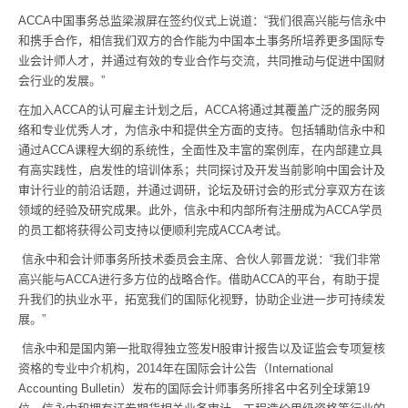
ACCA中国事务总监梁淑屏在签约仪式上说道：“我们很高兴能与信永中
和携手合作，相信我们双方的合作能为中国本土事务所培养更多国际专
业会计师人才，并通过有效的专业合作与交流，共同推动与促进中国财
会行业的发展。”
在加入ACCA的认可雇主计划之后，ACCA将通过其覆盖广泛的服务网
络和专业优秀人才，为信永中和提供全方面的支持。包括辅助信永中和
通过ACCA课程大纲的系统性，全面性及丰富的案例库，在内部建立具
有高实践性，启发性的培训体系；共同探讨及开发当前影响中国会计及
审计行业的前沿话题，并通过调研，论坛及研讨会的形式分享双方在该
领域的经验及研究成果。此外，信永中和内部所有注册成为ACCA学员
的员工都将获得公司支持以便顺利完成ACCA考试。
信永中和会计师事务所技术委员会主席、合伙人郭晋龙说：“我们非常
高兴能与ACCA进行多方位的战略合作。借助ACCA的平台，有助于提
升我们的执业水平，拓宽我们的国际化视野，协助企业进一步可持续发
展。”
信永中和是国内第一批取得独立签发H股审计报告以及证监会专项复核
资格的专业中介机构，2014年在国际会计公告（International
Accounting Bulletin）发布的国际会计师事务所排名中名列全球第19