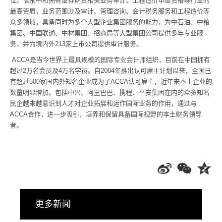
位。信永中和拥有证券期货相关业务审计、工程造价甲级资格等行业的
最高资质，业务范围涉及审计、管理咨询、会计税务服务和工程造价等
众多领域，具备同时为多个大型企业集团服务的能力，为中石油、中粮
集团、中国联通、中材集团、招商局等大型集团公司提供多年专业服
务，并为境内外213家上市公司提供审计服务。
ACCA是当今世界上最具规模的国际专业会计师组织，目前在中国拥有
超过2万名会员及4万名学员。自2004年推出认可雇主计划以来，全国已
有超过500家国内外知名企业成为了ACCA认可雇主，近年来本土企业的
数量明显增加。包括中兴、阿里巴巴、携程、平安集团在内的众多知名
民企越来越意识到人才对企业拓展和运作国际业务的作用，通过与
ACCA合作，进一步吸引、培养和保留具备国际视野的本土财务领导
者。
更多新闻