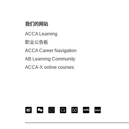
我们的网站
ACCA Learning
职业公告板
ACCA Career Navigation
AB Learning Community
ACCA-X online courses