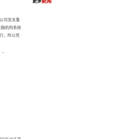
更多
新闻
的公司至关重
金融机构系统
行，所以凭
。”