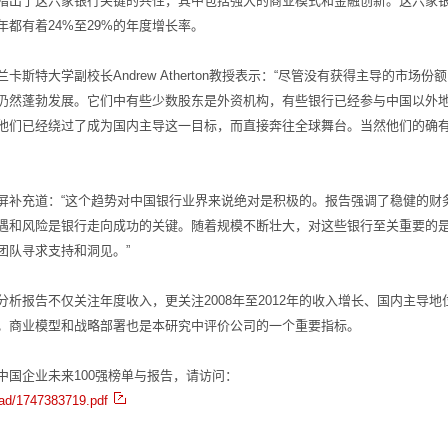
指出了这六家银行关键的共性，其中包括强大的商业模式和金融创新。这六家
年都有着24%至29%的年度增长率。
兰卡斯特大学副校长Andrew Atherton教授表示：“尽管没有获得主导的市场份
仍然蓬勃发展。它们中有些少数股东是外资机构，有些银行已经参与中国以外
他们已经绕过了成为国内主导这一目标，而直接奔往全球舞台。当然他们的确
”
屏补充道：“这个趋势对中国银行业界来说绝对是积极的。报告强调了稳健的财
遇和风险是银行走向成功的关键。随着规模不断壮大，对这些银行至关重要的
团队寻求支持和洞见。”
分析报告不仅关注年度收入，更关注2008年至2012年的收入增长、国内主导地
。商业模型和战略部署也是本研究中评价公司的一个重要指标。
中国企业未来100强榜单与报告，请访问：
oad/1747383719.pdf