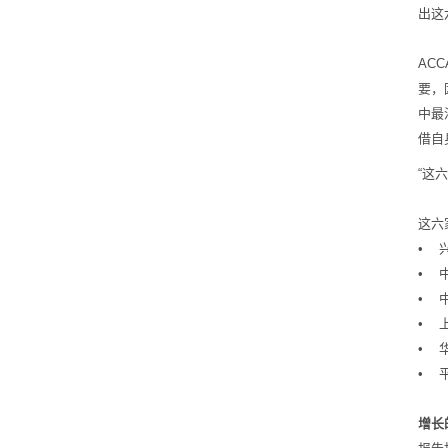
出这
AC
要，
中最
借自
“这
这六
• 
• 
• 
• 
• 
• 
增长