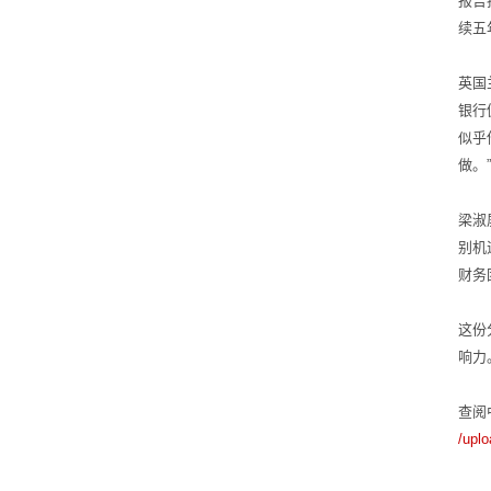
报告
续五
英国
银行
似乎
做。
梁淑
别机
财务
这份
响力
查阅
/upl