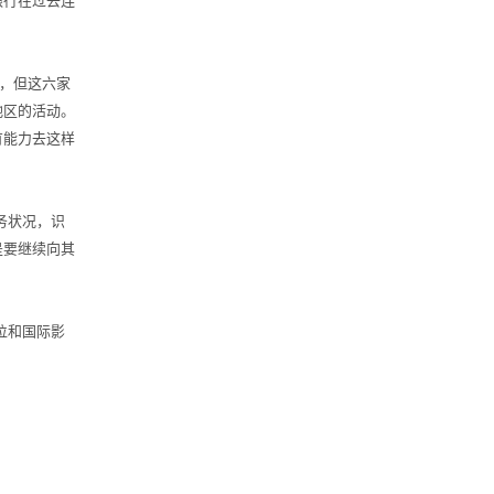
银行在过去连
额，但这六家
地区的活动。
有能力去这样
务状况，识
是要继续向其
位和国际影