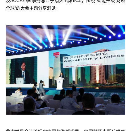
ACCA
“
及
中国事务总监于翔天出席论坛，围绕
智能升级
财领
”
全球
的大会主题分享洞见。