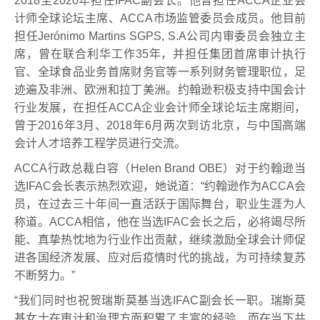
2018至2020年担任IFAC副会长。他曾担任ACCA企业会
计师全球论坛主席、ACCA市场监管委员会成员。他目前
担任Jerónimo Martins SGPS, S.A公司内审委员会独立主
席，曾在联合利华工作35年，并担任集团首席审计执行
官、全球食品业务首席财务官等一系列财务管理职位，足
迹遍及非洲、欧洲和拉丁美洲。约翰逊积极支持中国会计
行业发展，在担任ACCA企业会计师全球论坛主席期间，
曾于2016年3月、2018年6月两次到访北京，与中国高端
会计人才培养工程学员进行交流。
ACCA行政总裁白容（Helen Brand OBE）对于约翰逊当
选IFAC会长表示热烈欢迎，她说道：“约翰逊作为ACCA会
员，在过去三十年间一直活跃于国际舞台，职业生涯为人
称道。ACCA相信，他在当选IFAC会长之后，必将竭尽所
能、真挚热忱地为行业作出贡献，继续激励全球会计师促
进各国经济发展、应对后疫情时代的挑战，为可持续复苏
不断努力。”
“我们同时也祝贺瑞斯莫基当选IFAC副会长一职。瑞斯莫
基女士在审计和治理方面积累了丰富的经验，而在当下共