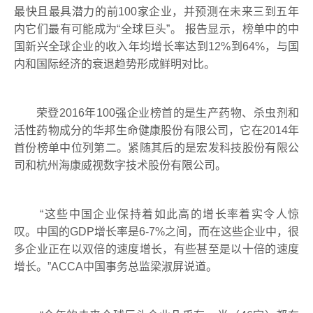
最快且最具潜力的前
100
家企业，并预测在未来三到五年
内它们最有可能成为
“
全球巨头
”
。
报告显示，榜单中的中
国新兴全球企业的收入年均增长率达到
12%
到
64%
，与国
内和国际经济的衰退趋势形成鲜明对比。
荣登
2016
年
100
强企业榜首的是生产药物、杀虫剂和
活性药物成分的华邦生命健康股份有限公司，它在
2014
年
首份榜单中位列第二。紧随其后的是宏发科技股份有限公
司和杭州海康威视数字技术股份有限公司。
“
这些中国企业保持着如此高的增长率着实令人惊
叹。中国的
GDP
增长率是
6-7%
之间，而在这些企业中，很
多企业正在以双倍的速度增长，有些甚至是以十倍的速度
增长。
”ACCA
中国事务总监梁淑屏说道。