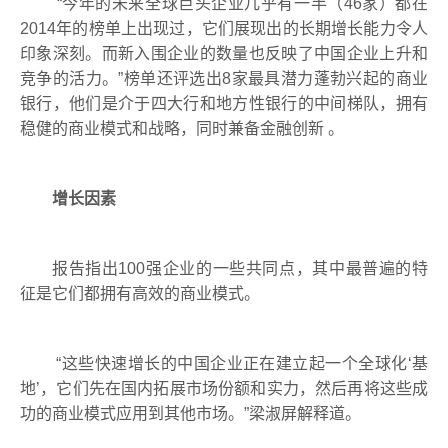
“
今年的未来全球巨头企业几乎有一半（
46
家）都在
2014
年的榜单上出现过，它们展现出的长期增长能力令人
印象深刻。而新入围企业的数量也反映了中国企业上升和
竞争的活力。
”
榜单还评选出
8
家最具潜力蓬勃兴起的商业
银行，他们是介于四大行和地方性银行的中间梯队，拥有
稳健的商业模式和战略，同时兼备金融创新
。
增长因素
报告指出
100
强企业的一些共同点，其中最普遍的特
征是它们都拥有高效的商业模式。
“
这些快速增长的中国企业正在建立起一个全球化
‘
基
地
’
，它们先在国内拓展市场份额和实力，然后再将这些成
功的商业模式应用到其他市场。
”
梁淑屏解释道。