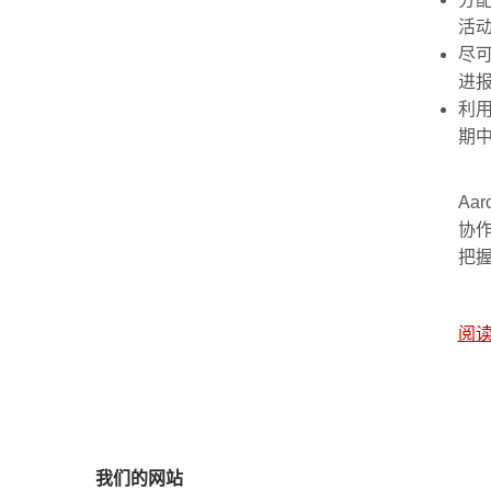
活动
尽
进
利
期
Aa
协
把
阅
我们的网站