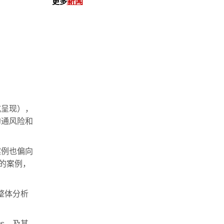
更多
新闻
式呈现），
沟通风险和
案例也偏向
的案例，
整体分析
s，及其