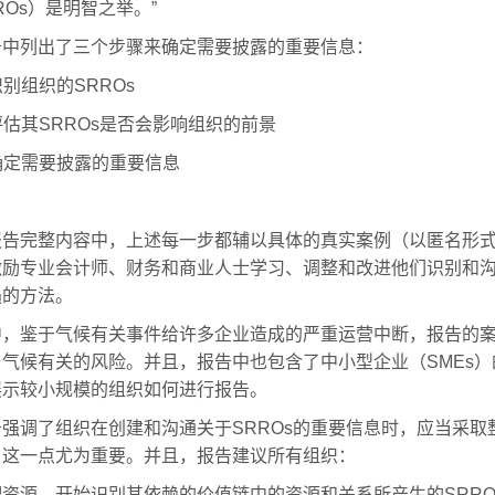
ROs）是明智之举。”
告中列出了三个步骤来确定需要披露的重要信息：
 识别组织的SRROs
 评估其SRROs是否会影响组织的前景
 确定需要披露的重要信息
报告完整内容中，上述每一步都辅以具体的真实案例（以匿名形
激励专业会计师、财务和商业人士学习、调整和改进他们识别和
遇的方法。
中，鉴于气候有关事件给许多企业造成的严重运营中断，报告的
与气候有关的风险。并且，报告中也包含了中小型企业（SMEs）
展示较小规模的组织如何进行报告。
告强调了组织在创建和沟通关于SRROs的重要信息时，应当采取
，这一点尤为重要。并且，报告建议所有组织：
配资源，开始识别其依赖的价值链中的资源和关系所产生的SRRO