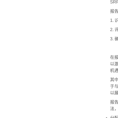
SR
报
1.
2.
3.
在
以
机
其
于
以
报
法
分