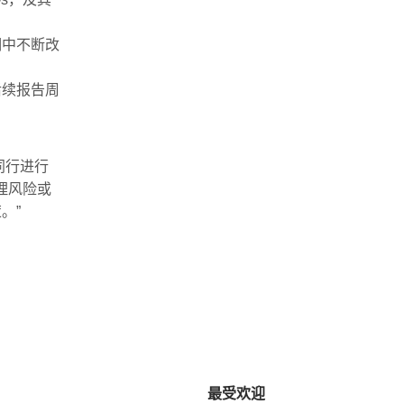
期中不断改
后续报告周
同行进行
理风险或
。”
最受欢迎