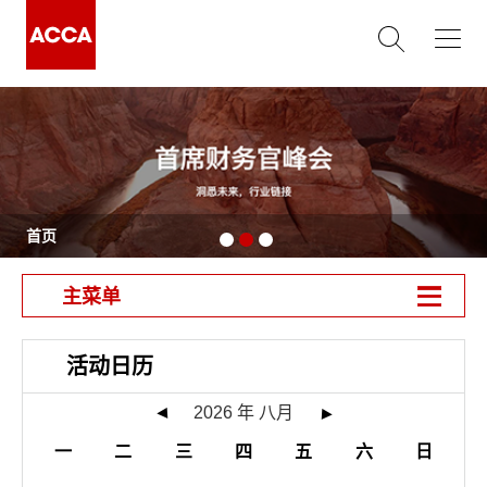
首页
活动日历
2026
年
八月
一
二
三
四
五
六
日