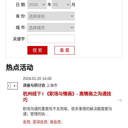
日 期:
年
月
省 份:
城 市:
关键字:
热点活动
2024-01-20 14:00
讲座与研讨会
上海市
杭州线下 l 《职场与情商》- 高情商之沟通技
巧
职场沟通的重要性不言而喻，很多事情的解决都需要沟
通；管理的执...
会员
;
资深会员
;
准会员
;