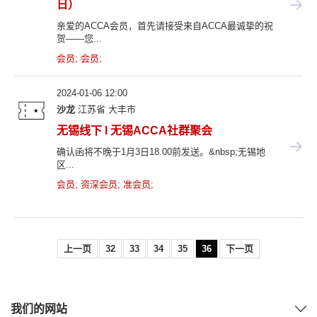
日）
亲爱的ACCA会员，首先请接受来自ACCA最诚挚的祝
贺——您...
会员
;
会员
;
2024-01-06 12:00
沙龙
江苏省
大丰市
无锡线下 l 无锡ACCA社群聚会
确认函将不晚于1月3日18.00前发送。&nbsp;无锡地
区...
会员
;
资深会员
;
准会员
;
上一页
32
33
34
35
36
下一页
我们的网站