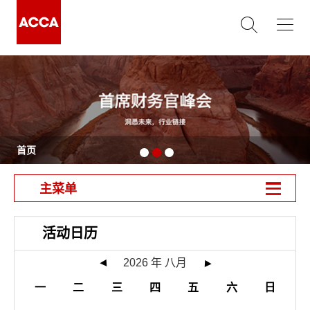
首页
活动日历
2026
年
八月
一
二
三
四
五
六
日