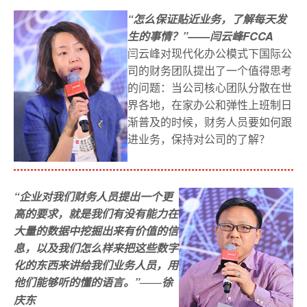
“怎么保证贴近业务，了解每天发
生的事情？”
——闫云峰
FCCA
闫云峰对现代化办公模式下国际公
司的财务团队提出了一个值得思考
的问题：当公司核心团队分散在世
界各地，在家办公和弹性上班制日
渐普及的时候，财务人员要如何跟
进业务，保持对公司的了解？
“企业对我们财务人员提出一个更
高的要求，就是我们有没有能力在
大量的数据中挖掘出来有价值的信
息，以及我们怎么样来把这些数字
化的东西来讲给我们业务人员，用
他们能够听的懂的语言
。”
——徐
庆东