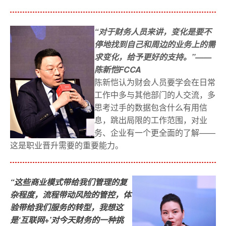
“对于财务人员来讲，变化是要不
停地找到自己和周边的业务上的需
求变化，给予更好的支持。”
——
陈新恺
FCCA 
陈新恺认为财会人员要学会在日常
工作中多与其他部门的人交流，多
思考过手的数据包含什么有用信
息，跳出局限的工作范围，对业
务、企业有一个更全面的了解——
这是职业晋升需要的重要能力。
“这些商业模式带给我们管理的复
杂程度，流程带动风险的管控，体
验带给我们服务的转型，我想这
是‘互联网+’对今天财务的一种挑