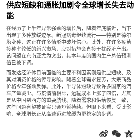
供应短缺和通胀加剧令全球增长失去动
能
在经历了上半年异常强劲的增长后，随着年底临近，当下
出现了多种放缓迹象。新冠病毒继续流行——特别是德尔
塔变种，这正在许多情形中破坏信心。此外，在许多疫苗
接种率较低的新兴市场，应对措施会直接干扰经济产出。
该问题在东南亚尤为突出，其本年度的国内生产总值预测
值已被下调。
而发达经济体目前面临的主要不利因素则是供应短缺、及
其对消费价格的传导影响。随着全球需求复苏，大宗商品
价格今年强劲反弹。此外，半导体短缺导致许多国家的汽
车产量减少。与疫情前相比，运输成本上涨了四倍，尤其
是从中国到西方的重要航线。随着需求和供给恢复一致，
这些问题有望被证实只会短暂持续。但眼下来看，受此影
响，全球增长正从高速迈进放缓为更稳定的步调。