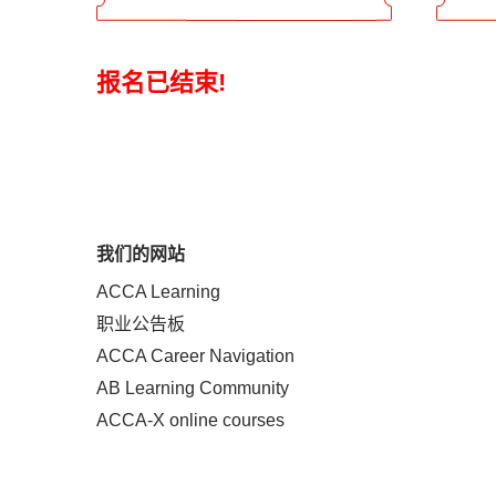
报名已结束!
我们的网站
ACCA Learning
职业公告板
ACCA Career Navigation
AB Learning Community
ACCA-X online courses