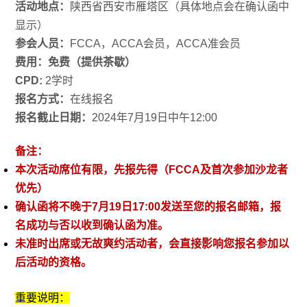
活动地点：
陕西省西安市雁塔区（具体地点会在确认函中
显示）
参会人员：
FCCA，ACCA会员，ACCA准会员
费用：免费（提供茶歇）
CPD:
2
学时
报名方式：
在线报名
报名截止日期：
2024
年
7
月
19
日中午
12:00
备注：
本次活动席位有限，先报先得（
FCCA及
首次参加沙龙者
优先）
确认函将不晚于
7
月
19
日
17:00
发送至您的报名邮箱，报
名成功与否以收到确认函为准。
未准时出席或无故爽约活动者，会直接影响您报名参加以
后活动的资格。
重要说明：