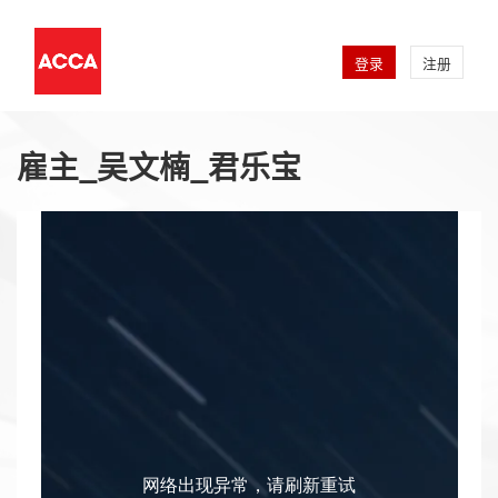
登录
注册
雇主_吴文楠_君乐宝