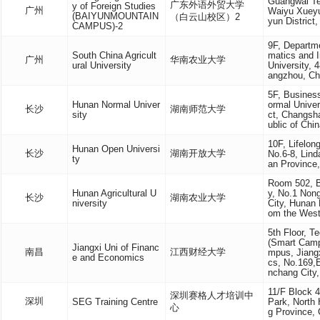
Guangwai Te
广东外语外贸大学
y of Foreign Studies
广州
Waiyu Xueyu
(BAIYUNMOUNTAIN
（白云山校区）2
yun Distric
CAMPUS)-2
9F, Departm
South China Agricult
matics and I
广州
华南农业大学
ural University
University, 
angzhou, Ch
5F, Busines
Hunan Normal Univer
ormal Univer
长沙
湖南师范大学
sity
ct, Changsh
ublic of Chi
10F, Lifelon
Hunan Open Universi
长沙
湖南开放大学
No.6-8, Lind
ty
an Province
Room 502, Bu
Hunan Agricultural U
y, No.1 Non
长沙
湖南农业大学
niversity
City, Hunan 
om the West
5th Floor, T
(Smart Camp
Jiangxi Uni of Financ
南昌
江西财经大学
mpus, Jiang
e and Economics
cs, No.169,
nchang City,
11/F Block 
深圳赛格人才培训中
深圳
SEG Training Centre
Park, North
心
g Province,