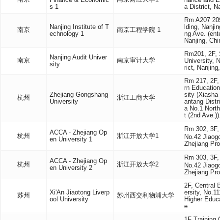
Finance & Economic
nance and E
s 1
a District, N
Rm A207 209
Nanjing Institute of T
lding, Nanji
南京
南京工程学院 1
echnology 1
ng Ave. (ent
Nanjing, Chi
Rm201, 2F, S
Nanjing Audit Univer
南京
南京审计大学
University,
sity
rict, Nanjing
Rm 217, 2F,
rn Educatio
Zhejiang Gongshang
sity (Xiash
杭州
浙江工商大学
University
antang Distr
a No.1 North
t (2nd Ave.))
Rm 302, 3F,
ACCA - Zhejiang Op
杭州
浙江开放大学1
No.42 Jiaogo
en University 1
Zhejiang Pro
Rm 303, 3F,
ACCA - Zhejiang Op
杭州
浙江开放大学2
No.42 Jiaogo
en University 2
Zhejiang Pro
2F, Central 
Xi'An Jiaotong Liverp
ersity, No.
苏州
苏州西交利物浦大学
ool University
Higher Educ
e
1F Training 