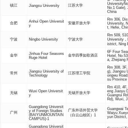
UniversityN
镇江
江苏大学
Jiangsu University
No.1 Gate), 
China
Rm 306, Dis
Anhui Open Universit
合肥
安徽开放大学
University, 
y
t, Hefei, Chi
Rm 509, 510
宁波
Ningbo University
宁波大学
University，
istrict, Nin
6F Four Sea
Jinhua Four Seasons
金华
金华四季如歌酒店
Hotel, No.53
Ruge Hotel
a, Zhejiang 
Rm 308, 3F,
Jiangsu University of
g), Jiangsu 
常州
江苏理工学院
Technology
ongwu Road,
su Province
Rm 410, 4F,
Wuxi Open Universit
eng Jiaoyu 
无锡
无锡开放大学
y
Guangrui Rd 
Rd), Wuxi, J
Guangdong Universit
Guangwai Te
广东外语外贸大学
y of Foreign Studies
广州
Waiyu Xueyu
(BAIYUNMOUNTAIN
（白云山校区）1
yun Distric
CAMPUS)-1
Guangdong Universit