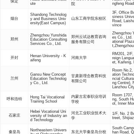
保定
ute
ngfeng Road
院
3F, Office 
Shandong Technolog
siness Univ
烟台
山东工商学院东校区
y and Business Univ
Road, Laisha
ersity(East Campus)
vince
Zhengzhou Y
Zhengzhou Yunshida
郑州云试达教育咨询
es Co., Ltd.
郑州
Education Consulting
ational Plaz
服务有限公司
Services Co., Ltd.
t,Zhengzhou
RM201, 2/F, 
Henan University - K
开封
河南大学
reign Langua
aifeng
et, Kaifeng,
Room No.2, 
Gansu New Concept
ation Techno
甘肃新理念教育科技
兰州
Education Technolog
ncial Cultur
有限公司
y Co., Ltd.
ng Centre), 
Lanzhou Cit
Room 1707, 1
内蒙古宏泰职业培训
Hong Tai Vocational
呼和浩特
ng, South Hu
Training School
学校
ot, Inner Mo
Hebei Vocational Uni
河北工业职业技术大
1/F, No. 2 B
石家庄
versity of Industry an
treet, Shiji
学
d Technology
South Campu
Northeastern Univers
秦皇岛
东北大学秦皇岛分校
han Road, 