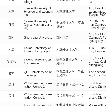
天津
天财教育培训学校
ollege
na
Tianjin University of
1/F, East H 
天津
天津财经大学
Finance and Econom
Economics, N
ics
Tianjin, 300
Ocean University of
Rm507, 5/F,
中国海洋大学（浮山
青岛
China (Fushan camp
han Campus,
校区）
us)
stern Hongk
4/F, No.1 Bu
沈阳
沈阳大学
Shenyang University
Campus), #5
nyang city, 
Dalian University of
11B-101 Dal
大连
大连外国语大学
Foreign Languages
o.6, Lvshun
3/F, No.2 Bu
哈尔滨商业大学（北
Harbin University of
哈尔滨
e, No.1 Xueh
Commerce
校区）
eilongjiang,
齐鲁工业大学（千佛
Qilu University of Te
The second 
济南
chnology
ad, Lixia Dis
山校区）
Wuhan Aochu Exami
First floor,
武汉
武汉奥楚考试中心 1
nation Centre 1
chang Distri
Wuhan Aochu Exami
First floor,
武汉
武汉奥楚考试中心 2
nation Centre 2
chang Distri
河北软件职业技术学
Hebei Software Instit
Room 708, 7