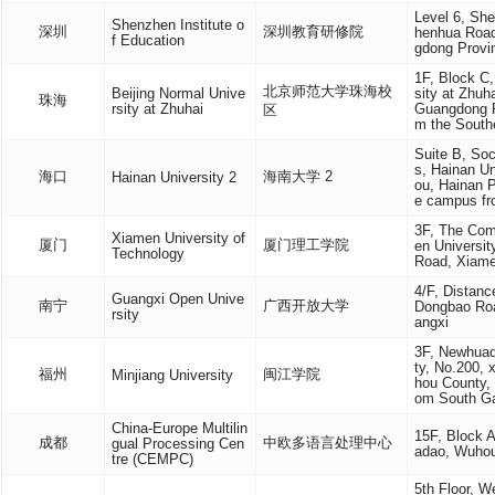
Level 6, She
Shenzhen Institute o
深圳
深圳教育研修院
henhua Road
f Education
gdong Provi
1F, Block C,
北京师范大学珠海校
Beijing Normal Unive
sity at Zhuh
珠海
rsity at Zhuhai
Guangdong P
区
m the South
Suite B, So
s, Hainan U
海口
海南大学 2
Hainan University 2
ou, Hainan P
e campus fr
3F, The Com
Xiamen University of
厦门
厦门理工学院
en Universi
Technology
Road, Xiame
4/F, Distanc
Guangxi Open Unive
南宁
广西开放大学
Dongbao Road
rsity
angxi
3F, Newhuad
ty, No.200,
福州
闽江学院
Minjiang University
hou County, 
om South Ga
China-Europe Multilin
15F, Block 
成都
中欧多语言处理中心
gual Processing Cen
adao, Wuhou
tre (CEMPC)
5th Floor, W