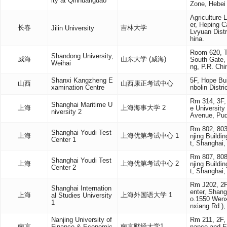
ity at Qinhuangdao
Zone, Hebei
Agriculture 
er, Heping C
长春
吉林大学
Jilin University
Lvyuan Distr
hina.
Room 620, T
Shandong University,
威海
山东大学 (威海)
South Gate,
Weihai
ng, P.R. Chi
Shanxi Kangzheng E
5F, Hope Bu
山西
山西康正考试中心
xamination Centre
nbolin Distri
Rm 314, 3F,
Shanghai Maritime U
上海
上海海事大学 2
e Universit
niversity 2
Avenue, Pud
Rm 802, 803
Shanghai Youdi Test
上海
上海优第考试中心 1
njing Buildi
Center 1
t, Shanghai,
Rm 807, 808
Shanghai Youdi Test
上海
上海优第考试中心 2
njing Buildi
Center 2
t, Shanghai,
Rm J202, 2F,
Shanghai Internation
enter, Shang
上海
上海外国语大学 1
al Studies University
o.1550 Wenx
1
nxiang Rd.),
Nanjing University of
Rm 211, 2F, 
南京
南京财经大学1