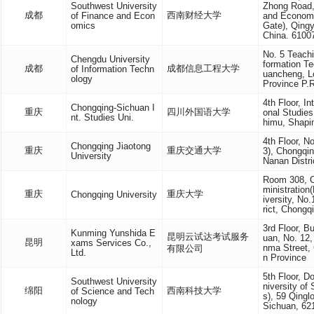
Southwest University
Zhong Road,
成都
西南财经大学
of Finance and Econ
and Economi
omics
Gate), Qingy
China. 6100
No. 5 Teachi
Chengdu University
formation T
成都
成都信息工程大学
of Information Techn
uancheng, L
ology
Province P.
4th Floor, In
Chongqing-Sichuan I
重庆
四川外国语大学
onal Studies
nt. Studies Uni.
himu, Shapi
4th Floor, N
Chongqing Jiaotong
重庆
重庆交通大学
3), Chongqin
University
Nanan Distri
Room 308, Of
ministratio
重庆
重庆大学
Chongqing University
iversity, No
rict, Chongq
3rd Floor, B
Kunming Yunshida E
昆明云试达考试服务
uan, No. 12
昆明
xams Services Co.,
nma Street,
有限公司
Ltd.
n Province
5th Floor, D
Southwest University
niversity o
绵阳
西南科技大学
of Science and Tech
s), 59 Qingl
nology
Sichuan, 62