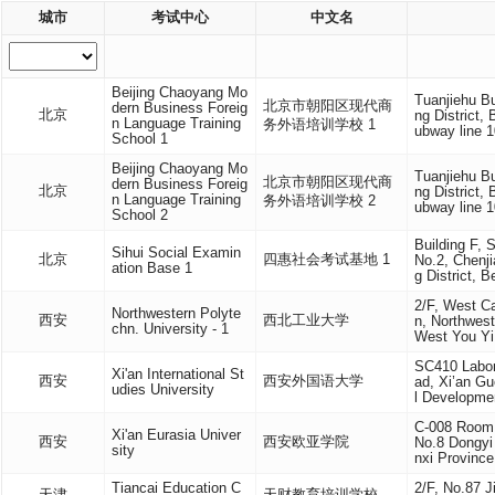
城市
考试中心
中文名
Beijing Chaoyang Mo
Tuanjiehu Bu
北京市朝阳区现代商
dern Business Foreig
北京
ng District, 
n Language Training
务外语培训学校 1
ubway line 1
School 1
Beijing Chaoyang Mo
Tuanjiehu Bu
北京市朝阳区现代商
dern Business Foreig
北京
ng District, 
n Language Training
务外语培训学校 2
ubway line 1
School 2
Building F, 
Sihui Social Examin
北京
四惠社会考试基地 1
No.2, Chenj
ation Base 1
g District, B
2/F, West C
Northwestern Polyte
西安
西北工业大学
n, Northwest
chn. University - 1
West You Yi
SC410 Labor
Xi'an International St
西安
西安外国语大学
ad, Xi’an Gu
udies University
l Developme
C-008 Room o
Xi'an Eurasia Univer
西安
西安欧亚学院
No.8 Dongyi 
sity
nxi Province
Tiancai Education C
2/F, No.87 J