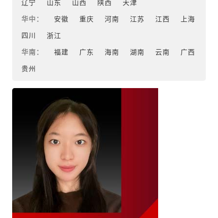
辽宁
山东
山西
陕西
天津
华中：
安徽
重庆
河南
江苏
江西
上海
四川
浙江
华南：
福建
广东
海南
湖南
云南
广西
贵州