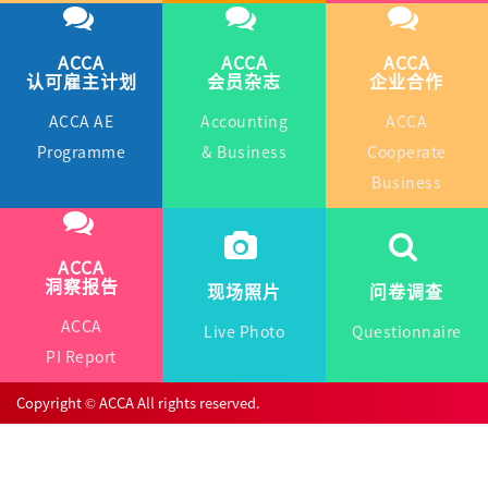
ACCA
ACCA
ACCA
认可雇主计划
会员杂志
企业合作
ACCA AE
Accounting
ACCA
Programme
& Business
Cooperate
Business
ACCA
洞察报告
现场照片
问卷调查
ACCA
Live Photo
Questionnaire
PI Report
Copyright © ACCA All rights reserved.