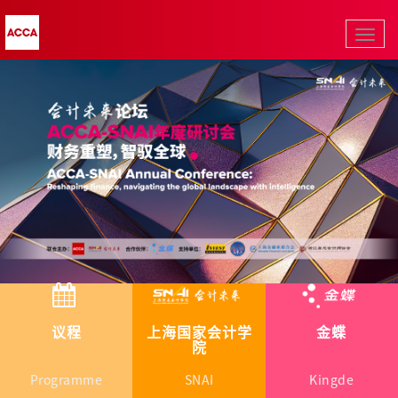
导
导
航
航
议程
上海国家会计学
金蝶
院
Programme
SNAI
Kingde