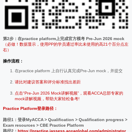
第2步：在practice platform上完成官方模考 Pre-Jun 2026 mock
（必做！数据显示，使用PP的学员通过率比未使用的高21个百分点左
右）
操作流程：
在practice platform 上自行认真完成Pre-Jun mock，并提交
请比对建议答案和评分标准找出差距
点击“Pre-Jun 2026 Mock讲解视频”，观看ACCA总部专家的
mock讲解视频，帮助大家轻松备考!
Practice Platform登录路径：
路径1：登录MyACCA > Qualification > Qualification progress >
Exam resources > CBE Practice Platform
路径2：
https://practice.iassess.accaglobal.com/administrator