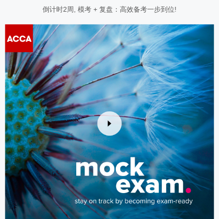
倒计时2周, 模考 + 复盘：高效备考一步到位!