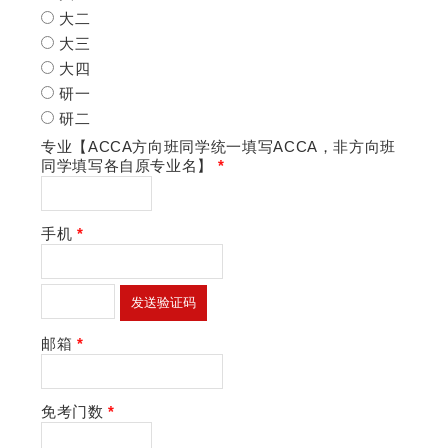
大二
大三
大四
研一
研二
专业【ACCA方向班同学统一填写ACCA，非方向班
同学填写各自原专业名】
*
手机
*
邮箱
*
免考门数
*