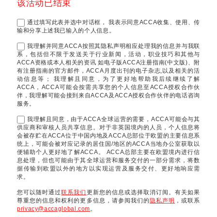
该活动已结束
通过填写此表并选中对话框， 我表示同意ACCA收集、使用、传
输和分享上述我已输入的个人信息。
我理解并同意ACCA按照其隐私声明相应处理我的信息并与我联
系，包括但不限于发送关于行业新闻，活动，职业技巧和其他与
ACCA资格或本人相关的资讯 如电子版ACCA注册指南(中文版)、附
有注册指南的官方邮件，ACCA月度出刊的电子杂志,以及相关的活
动信息等； 我理解且同意，为了更好地帮助我后续继续了解
ACCA，ACCA可能会按需共享您的个人信息至ACCA授权合作伙
伴，我理解可能会接到来自ACCA及ACCA授权合作伙伴的电话咨询
服务。
我理解且同意，由于ACCA全球运营的需要，ACCA可能会与其
供应商和审核人员共享信息。对于非英国境内的人员，个人信息将
会被存贮在ACCA位于中国内地及ACCA总部位于欧盟的主要信息系
统上，可能会被对应记录的居住国/地区的ACCA当地办公室获取以
便辅助个人更好地了解ACCA。 ACCA总部主要在欧盟境内进行信
息处理，但也可能由于其全球运营和服务交付的一部分需求，将数
据传输到欧盟以外的地方以实现运营及服务交付、更好地响应需
求。
您可以随时通过
联系我们
更新您的信息或选择取消订阅。有关如果
尊重您的信息和权利的更多信息，请参阅我们的
隐私声明
，或联系
privacy@accaglobal.com
。