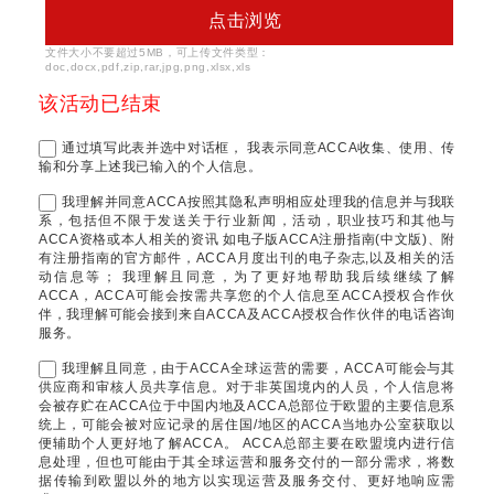
点击浏览
文件大小不要超过5MB，可上传文件类型：
文件
doc,docx,pdf,zip,rar,jpg,png,xlsx,xls
该活动已结束
通过填写此表并选中对话框， 我表示同意ACCA收集、使用、传
输和分享上述我已输入的个人信息。
我理解并同意ACCA按照其隐私声明相应处理我的信息并与我联
系，包括但不限于发送关于行业新闻，活动，职业技巧和其他与
ACCA资格或本人相关的资讯 如电子版ACCA注册指南(中文版)、附
有注册指南的官方邮件，ACCA月度出刊的电子杂志,以及相关的活
动信息等； 我理解且同意，为了更好地帮助我后续继续了解
ACCA，ACCA可能会按需共享您的个人信息至ACCA授权合作伙
伴，我理解可能会接到来自ACCA及ACCA授权合作伙伴的电话咨询
服务。
我理解且同意，由于ACCA全球运营的需要，ACCA可能会与其
供应商和审核人员共享信息。对于非英国境内的人员，个人信息将
会被存贮在ACCA位于中国内地及ACCA总部位于欧盟的主要信息系
统上，可能会被对应记录的居住国/地区的ACCA当地办公室获取以
便辅助个人更好地了解ACCA。 ACCA总部主要在欧盟境内进行信
息处理，但也可能由于其全球运营和服务交付的一部分需求，将数
据传输到欧盟以外的地方以实现运营及服务交付、更好地响应需