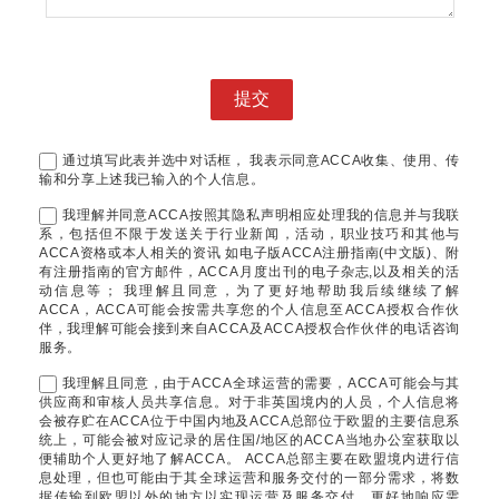
通过填写此表并选中对话框， 我表示同意ACCA收集、使用、传
输和分享上述我已输入的个人信息。
我理解并同意ACCA按照其隐私声明相应处理我的信息并与我联
系，包括但不限于发送关于行业新闻，活动，职业技巧和其他与
ACCA资格或本人相关的资讯 如电子版ACCA注册指南(中文版)、附
有注册指南的官方邮件，ACCA月度出刊的电子杂志,以及相关的活
动信息等； 我理解且同意，为了更好地帮助我后续继续了解
ACCA，ACCA可能会按需共享您的个人信息至ACCA授权合作伙
伴，我理解可能会接到来自ACCA及ACCA授权合作伙伴的电话咨询
服务。
我理解且同意，由于ACCA全球运营的需要，ACCA可能会与其
供应商和审核人员共享信息。对于非英国境内的人员，个人信息将
会被存贮在ACCA位于中国内地及ACCA总部位于欧盟的主要信息系
统上，可能会被对应记录的居住国/地区的ACCA当地办公室获取以
便辅助个人更好地了解ACCA。 ACCA总部主要在欧盟境内进行信
息处理，但也可能由于其全球运营和服务交付的一部分需求，将数
据传输到欧盟以外的地方以实现运营及服务交付、更好地响应需